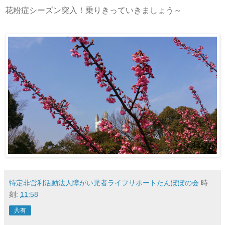
花粉症シーズン突入！乗りきっていきましょう～
特定非営利活動法人障がい児者ライフサポートたんぽぽの会
時
刻:
11:58
共有