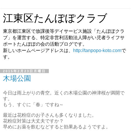
江東区たんぽぽクラブ
東京都江東区で放課後等デイサービス施設「たんぽぽクラ
ブ」を運営する、特定非営利活動法人障がい児者ライフサ
ポートたんぽぽの会の活動ブログです。
新しいホームページアドレスは、
http://tanpopo-koto.com
で
す。
2015年2月23日月曜日
木場公園
今日は雨上がりの青空。近くの木場公園の神津桜が満開で
す。
もう、すぐに「春」ですね～
最近は花粉症のお子さんも多くなりました。
花粉症対策は大丈夫ですか？
早めにお薬を飲むなどすると効果あるようですよ。