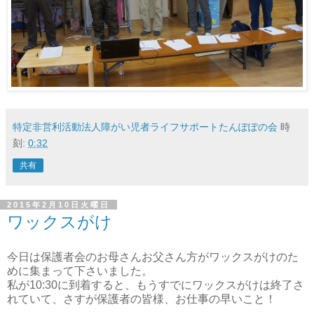
特定非営利活動法人障がい児者ライフサポートたんぽぽの会
時
刻:
0:32
共有
2015年2月10日火曜日
ワックスがけ
今日は保護者会のお母さんお父さん方がワックスがけのた
めに集まって下さいました。
私が10:30に到着すると、もうすでにワックスがけは終了さ
れていて、さすが保護者の皆様、お仕事の早いこと！